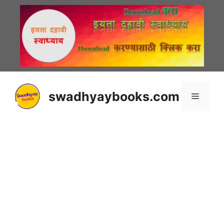
Skip
to
content
swadhyaybooks.com
Menu