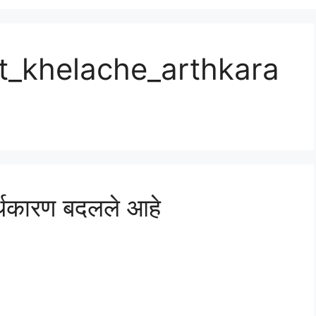
t_khelache_arthkara
र्थकारण बदलले आहे