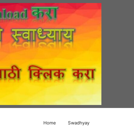
Home
Swadhyay