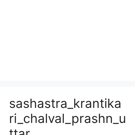
sashastra_krantika
ri_chalval_prashn_u
ttar