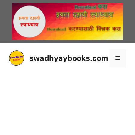
Skip
to
content
swadhyaybooks.com
Menu