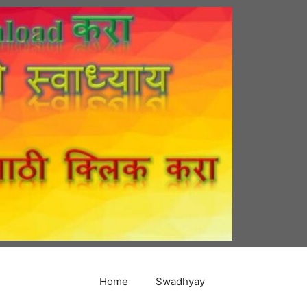
Home
Swadhyay