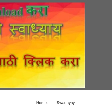
Home
Swadhyay