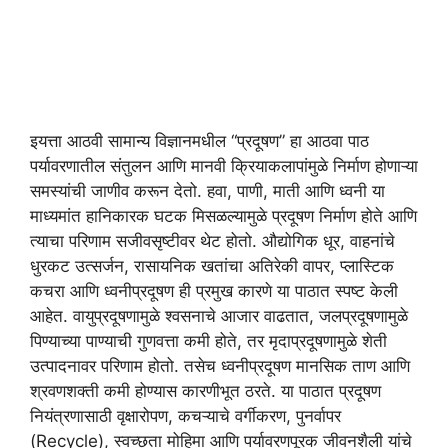
इयत्ता आठवी सामान्य विज्ञानमधील “प्रदूषण” हा आठवा पाठ
पर्यावरणातील संतुलन आणि मानवी क्रियाकलापांमुळे निर्माण होणाऱ्या
समस्यांची जाणीव करून देतो. हवा, पाणी, माती आणि ध्वनी या
माध्यमांत हानिकारक घटक मिसळल्यामुळे प्रदूषण निर्माण होते आणि
त्याचा परिणाम सजीवसृष्टीवर थेट होतो. औद्योगिक धूर, वाहनांचे
धुरकट उत्सर्जन, रासायनिक खतांचा अतिरेकी वापर, प्लास्टिक
कचरा आणि ध्वनीप्रदूषण ही प्रमुख कारणे या पाठात स्पष्ट केली
आहेत. वायुप्रदूषणामुळे श्वसनाचे आजार वाढतात, जलप्रदूषणामुळे
पिण्याच्या पाण्याची गुणवत्ता कमी होते, तर मृदाप्रदूषणामुळे शेती
उत्पादनावर परिणाम होतो. तसेच ध्वनीप्रदूषण मानसिक ताण आणि
श्रवणशक्ती कमी होण्यास कारणीभूत ठरते. या पाठात प्रदूषण
नियंत्रणासाठी वृक्षारोपण, कचऱ्याचे वर्गीकरण, पुनर्वापर
(Recycle), स्वच्छता मोहिमा आणि पर्यावरणपूरक जीवनशैली यांचे