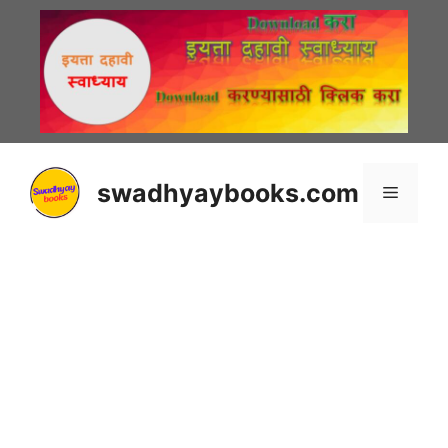
Skip
to
content
swadhyaybooks.com
Menu