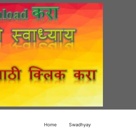
Home
Swadhyay