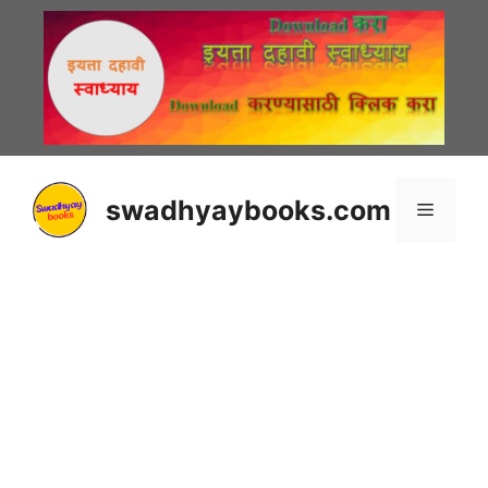
Skip
to
content
swadhyaybooks.com
Menu