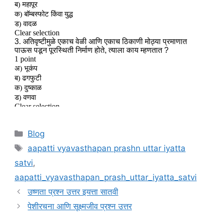
Categories
Blog
Tags
aapatti vyavasthapan prashn uttar iyatta
satvi
,
aapatti_vyavasthapan_prash_uttar_iyatta_satvi
उष्णता प्रश्न उत्तर इयत्ता सातवी
पेशीरचना आणि सूक्ष्मजीव प्रश्न उत्तर