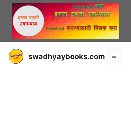
Skip
to
content
swadhyaybooks.com
Menu