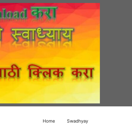
Home
Swadhyay