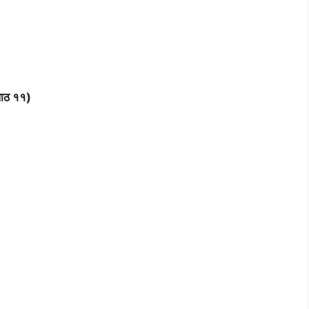
 पाठ ११)