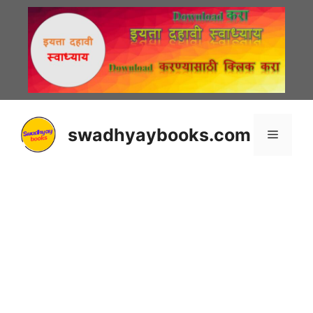
Skip
to
content
swadhyaybooks.com
Menu