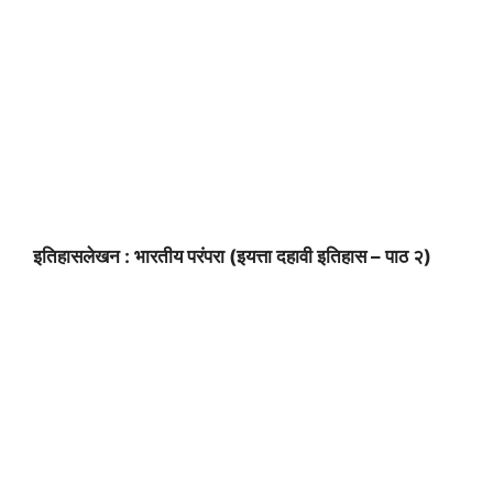
इतिहासलेखन : भारतीय परंपरा (इयत्ता दहावी इतिहास – पाठ २)