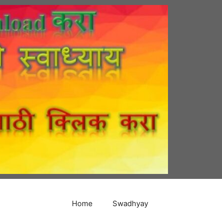
Home
Swadhyay