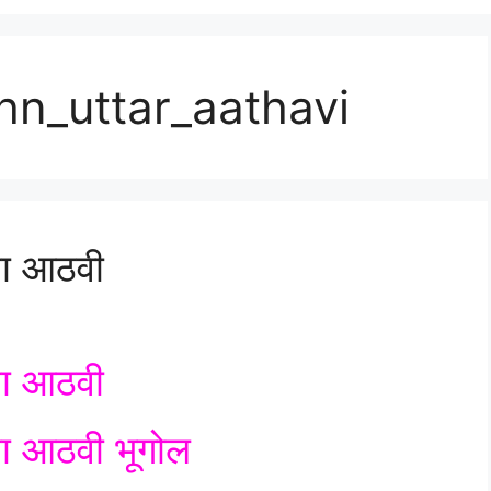
hn_uttar_aathavi
्ता आठवी
्ता आठवी
्ता आठवी भूगोल