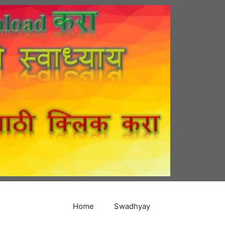
Home
Swadhyay